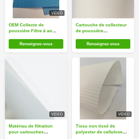
VIDEO
OEM Collecte de
Cartouche de collecteur
poussière Filtre à air
de poussière
électrostatique Médias
hydrophobe Filtre en
de tissu imperméables à
polyester Filtre à l'air lavé
Renseignez-vous
Renseignez-vous
l'humidité
VIDEO
VIDEO
Matériau de filtration
Tissu non tissé de
pour cartouches
polyester de cellulose
multimédias à 100%
commercial Filtre à air