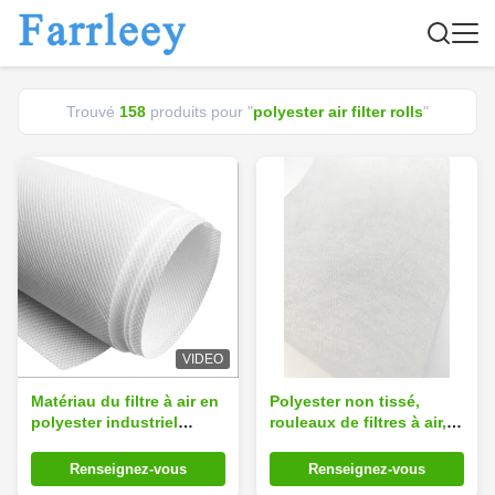
Trouvé
158
produits pour "
polyester air filter rolls
"
VIDEO
Matériau du filtre à air en
Polyester non tissé,
polyester industriel
rouleaux de filtres à air,
imprimé, rouleau de
tissus
filtration de poussière,
Renseignez-vous
Renseignez-vous
cartouche de filtre