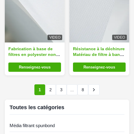
VIDEO
VIDEO
Fabrication à base de
Résistance à la déchirure
filtres en polyester non
Matériau de filtre à bande
tissé avec membrane en
de polyester Tissu 0,61
PTFE
mm d'épaisseur
Renseignez-vous
Renseignez-vous
1
2
3
...
8
Toutes les catégories
Média filtrant spunbond