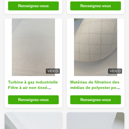
polyester Hepa 260 gm
pour collecteur de
Renseignez-vous
Renseignez-vous
poussière
VIDEO
VIDEO
Turbine à gaz industrielle
Matériau de filtration des
Filtre à air non tissé
médias de polyester pour
Matériau de médias Tissu
les cartouches
personnalisé
industrielles
Renseignez-vous
Renseignez-vous