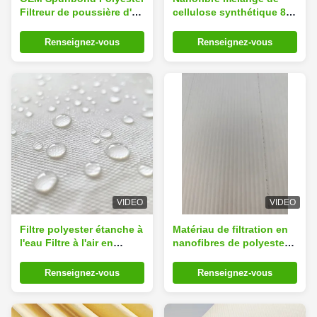
Filtreur de poussière d'air
cellulose synthétique 80 /
Matériau en rouleau
20 Filtre à air Tissu
médiatique pour
Renseignez-vous
Renseignez-vous
emballage écologique
VIDEO
VIDEO
Filtre polyester étanche à
Matériau de filtration en
l'eau Filtre à l'air en
nanofibres de polyester
rouleaux de tissu pour la
de cellulose légère pour
construction
la filtration de l'air
Renseignez-vous
Renseignez-vous