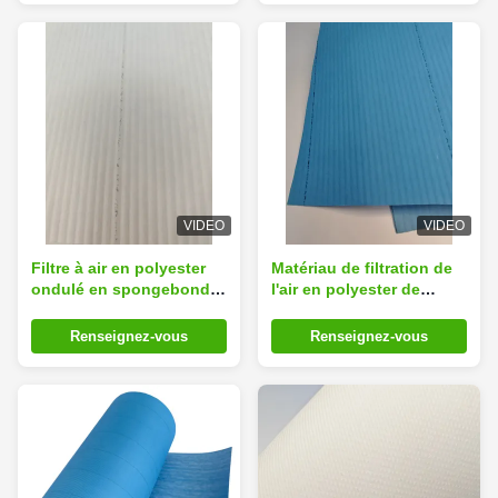
VIDEO
VIDEO
Filtre à air en polyester
Matériau de filtration de
ondulé en spongebond,
l'air en polyester de
rouleaux de filtres à air,
cellulose non tissée
tissu médiatique,
humide
Renseignez-vous
Renseignez-vous
ignifuge