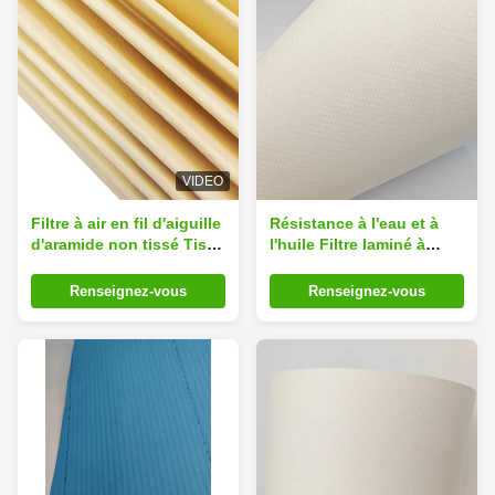
VIDEO
Filtre à air en fil d'aiguille
Résistance à l'eau et à
d'aramide non tissé Tissu
l'huile Filtre laminé à
Matériau de tissu PTFE
l'eau Filtre à l'air pour
Médias de cartouche de
produits
Renseignez-vous
Renseignez-vous
membrane
pharmaceutiques