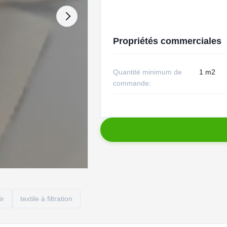
Propriétés commerciales
Quantité minimum de
1 m2
commande:
ir
textile à filtration