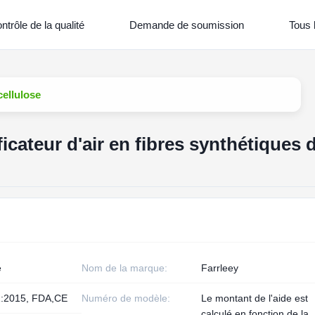
ntrôle de la qualité
Demande de soumission
Tous 
cellulose
icateur d'air en fibres synthétiques 
e
Nom de la marque:
Farrleey
:2015, FDA,CE
Numéro de modèle:
Le montant de l'aide est
calculé en fonction de la