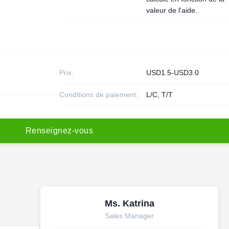
valeur de l'aide.
Prix:
USD1.5-USD3.0
Conditions de paiement:
L/C, T/T
R
e
n
s
e
i
g
n
e
z
-
v
o
u
s
Ms. Katrina
Sales Manager