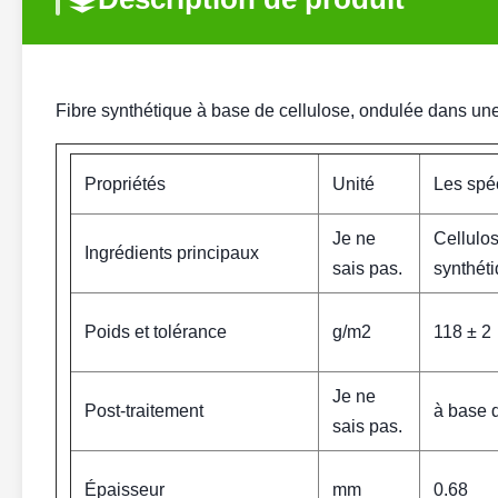
Fibre synthétique à base de cellulose, ondulée dans une
Propriétés
Unité
Les spéc
Je ne
Cellulos
Ingrédients principaux
sais pas.
synthét
Poids et tolérance
g/m2
118 ± 2
Je ne
Post-traitement
à base d
sais pas.
Épaisseur
mm
0.68