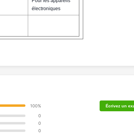
Pour les appareils
électroniques
100%
Écrivez un e
0
0
0