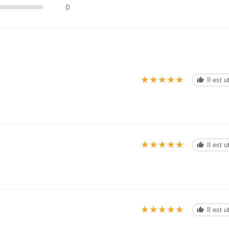
0
★★★★★
★★★★★
Il est u
★★★★★
★★★★★
Il est u
★★★★★
★★★★★
Il est u