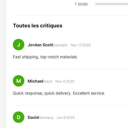
1 étoile
Toutes les critiques
J
Jordan Scott
Denmark
Nov 17.2025
Fast shipping, top-notch materials
M
Michael
Brazil
Nov 4.2025
Quick response, quick delivery. Excellent service
D
David
Germany
Jun 9.2025