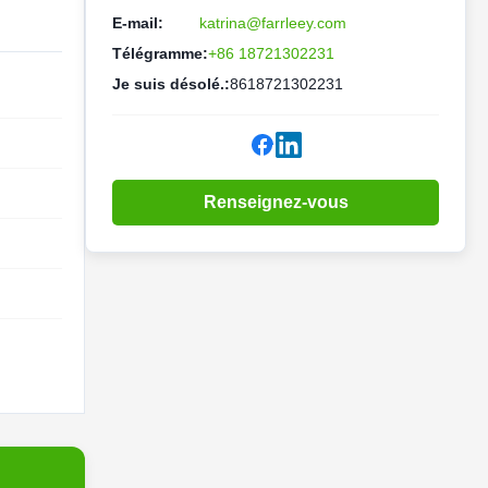
E-mail:
katrina@farrleey.com
Télégramme:
+86 18721302231
Je suis désolé.:
8618721302231
Renseignez-vous