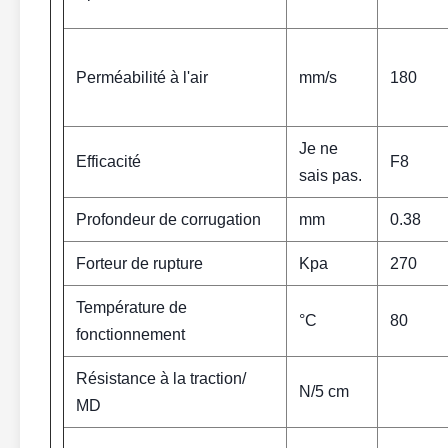
Perméabilité à l'air
mm/s
180
Je ne
Efficacité
F8
sais pas.
Profondeur de corrugation
mm
0.38
Forteur de rupture
Kpa
270
Température de
°C
80
fonctionnement
Résistance à la traction/
N/5 cm
MD