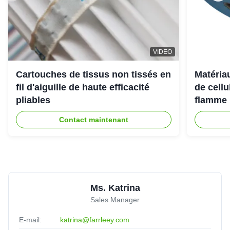
VIDEO
Cartouches de tissus non tissés en
Matériau
fil d'aiguille de haute efficacité
de cell
pliables
flamme 
Contact maintenant
Ms. Katrina
Sales Manager
E-mail:
katrina@farrleey.com