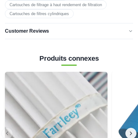
Cartouches de filtrage à haut rendement de filtration
Cartouches de filtres cylindriques
Customer Reviews
5.0
★★★★★
★★★★★
Basé sur 50 critiques récemment
Produits connexes
cinq
100%
étoiles
4 étoiles
0
3 étoiles
0
2 étoiles
0
1 étoile
0
Emma Walker
★★★★★
★★★★★
E
Brazil
Jul 1.2025
Reliable performance, consistent quality every time.