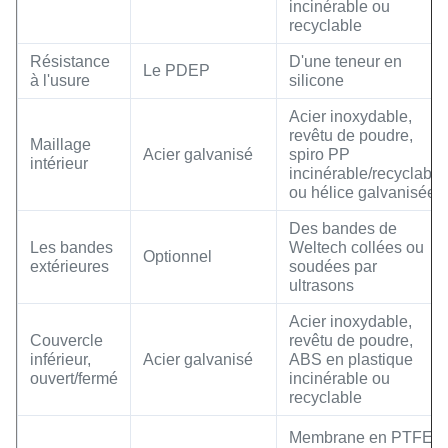
incinérable ou
recyclable
Résistance
D'une teneur en
Le PDEP
à l'usure
silicone
Acier inoxydable,
revêtu de poudre,
Maillage
Acier galvanisé
spiro PP
intérieur
incinérable/recyclable
ou hélice galvanisée.
Des bandes de
Les bandes
Weltech collées ou
Optionnel
extérieures
soudées par
ultrasons
Acier inoxydable,
Couvercle
revêtu de poudre,
inférieur,
Acier galvanisé
ABS en plastique
ouvert/fermé
incinérable ou
recyclable
Membrane en PTFE,