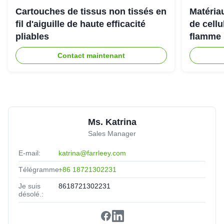
Cartouches de tissus non tissés en
Matériau
Amanda Wilson
★★★★★
★★★★★
A
fil d'aiguille de haute efficacité
de cell
United States
May 30.2025
pliables
flamme 
Solved our dust challenge with a tailored solution.
Contact maintenant
Ms. Katrina
Sales Manager
E-mail:
katrina@farrleey.com
Télégramme:
+86 18721302231
Je suis
8618721302231
désolé.: