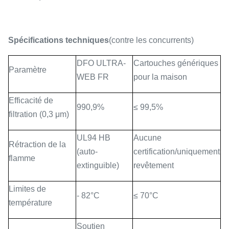
Spécifications techniques
(contre les concurrents)
DFO ULTRA-
Cartouches génériques
Paramètre
WEB FR
pour la maison
Efficacité de
990,9%
≤ 99,5%
filtration (0,3 μm)
UL94 HB
Aucune
Rétraction de la
(auto-
certification/uniquement
flamme
extinguible)
revêtement
Limites de
- 82°C
≤ 70°C
température
Soutien