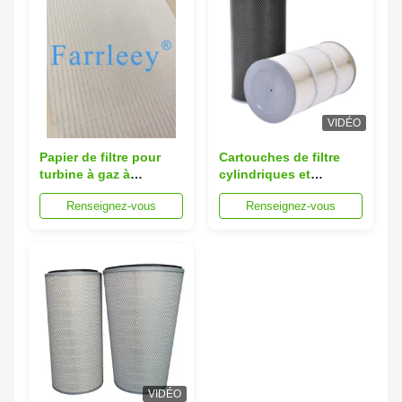
VIDÉO
Papier de filtre pour
Cartouches de filtre
turbine à gaz à
cylindriques et
membrane en PTFE à
coniques pour les
Renseignez-vous
Renseignez-vous
haute résistance à
systèmes de filtration
l'humidité avec
de l'air des turbines à
polyester ondulé et
gaz
efficacité de filtration
E10 à H13
VIDÉO