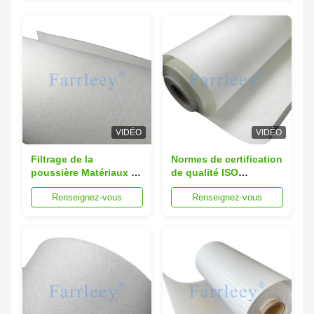
VIDÉO
VIDÉO
Filtrage de la
Normes de certification
poussière Matériaux en
de qualité ISO
feutre d'aiguille de
Matériaux de filtrage
Renseignez-vous
Renseignez-vous
polyester pour des
de filtres en épingle de
conditions de travail
polyester idéaux pour
strictes
la collecte de
poussières
industrielles