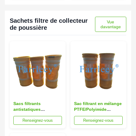
100 % compatible
les lasers TRUMPF
Sachets filtre de collecteur
Vue
de poussière
davantage
Sacs filtrants
Sac filtrant en mélange
antistatiques
PTFE/Polyimide
conformes aux normes
résistant à l'abrasion
Renseignez-vous
Renseignez-vous
CEI 62631-3-2 et à la
pour service continu à
norme NFPA 652 pour
250°C pour
une utilisation
dépoussiéreur et filtre