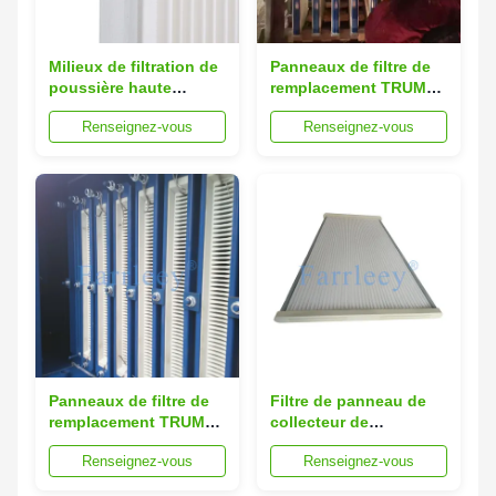
Milieux de filtration de
Panneaux de filtre de
poussière haute
remplacement TRUMPF
performance pour
de haute performance
Renseignez-vous
Renseignez-vous
applications
de qualité OEM à 40%
industrielles
de coût inférieur
Panneaux de filtre de
Filtre de panneau de
remplacement TRUMPF
collecteur de
professionnels
poussière de
Renseignez-vous
Renseignez-vous
Solution de filtration
remplacement de
de qualité industrielle
membrane ePTFE pour