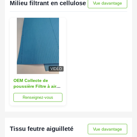
Milieu filtrant en cellulose
Vue davantage
VIDÉO
OEM Collecte de
poussière Filtre à air
électrostatique Médias
Renseignez-vous
de tissu imperméables
à l'humidité
Tissu feutre aiguilleté
Vue davantage