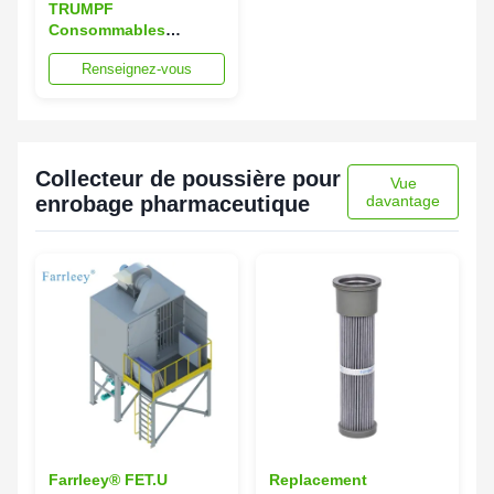
TRUMPF
Consommables
remplacement filtre de
Renseignez-vous
panneau de collecteur
de poussière pour
machine de soudage
laser
Collecteur de poussière pour
Vue
enrobage pharmaceutique
davantage
Farrleey® FET.U
Replacement