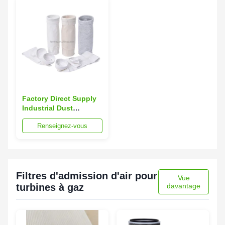
continue à 250 °C
à manches
Factory Direct Supply
Industrial Dust
Collector Filter Bag
Renseignez-vous
with 1 Year Warranty
for Cement Industry
Dust Removal
Filtres d'admission d'air pour
Vue
turbines à gaz
davantage