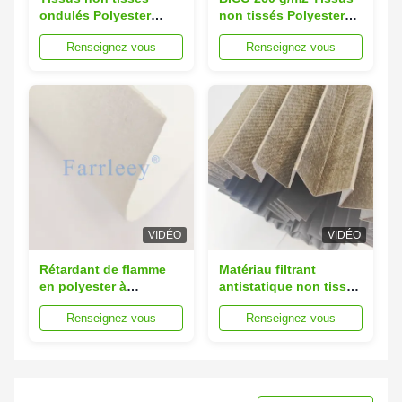
ondulés Polyester
non tissés Polyester
Spunbond dans la
Filtrage des
Renseignez-vous
Renseignez-vous
filtration industrielle
poussières par liaison
VIDÉO
VIDÉO
Rétardant de flamme
Matériau filtrant
en polyester à
antistatique non tissé
soupape pour la
Tissu sur mesure
Renseignez-vous
Renseignez-vous
collecte de poussière
lors du soudage