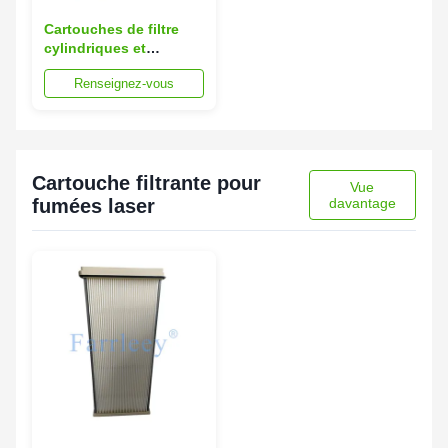
Cartouches de filtre
cylindriques et
coniques dans les
Renseignez-vous
systèmes de filtration
de l'air des turbines à
gaz
Cartouche filtrante pour
Vue
fumées laser
davantage