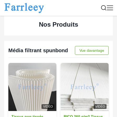
Nos Produits
Média filtrant spunbond
Vue davantage
VIDÉO
VIDÉO
Tissus non tissés
BICO 260 g/m2 Tissus