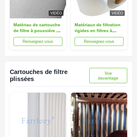
VIDÉO
VIDÉO
Matériau de cartouche
Matériaux de filtration
de filtre à poussière à
rigides en filtres à
aiguille en polyester
aiguilles en polyester
Renseignez-vous
Renseignez-vous
très respirant de
plissé pour collecteurs
Farrleey pour la
de poussière Filtres à
filtration industrielle
sacs plissés
Cartouches de filtre
Vue
plissées
davantage