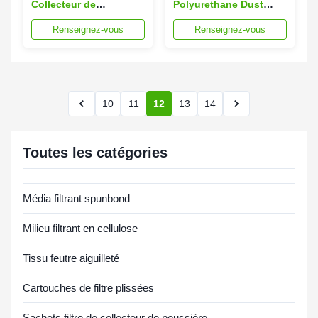
Collecteur de
Polyurethane Dust
poussière à
Collector Filter
Renseignez-vous
Renseignez-vous
panneaux : Filtration à
Cartridge with Metal
99,9 % · 40 %
End Caps and 1 Year
d'économies d'énergie
Warranty
· Conception compacte
10
11
12
13
14
Toutes les catégories
Média filtrant spunbond
Milieu filtrant en cellulose
Tissu feutre aiguilleté
Cartouches de filtre plissées
Sachets filtre de collecteur de poussière