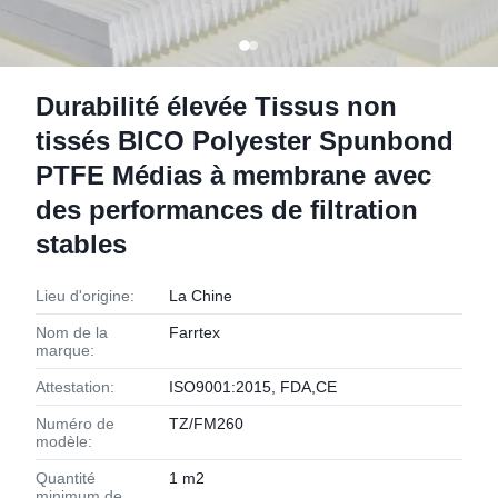
Durabilité élevée Tissus non
tissés BICO Polyester Spunbond
PTFE Médias à membrane avec
des performances de filtration
stables
Lieu d'origine:
La Chine
Nom de la
Farrtex
marque:
Attestation:
ISO9001:2015, FDA,CE
Numéro de
TZ/FM260
modèle:
Quantité
1 m2
minimum de