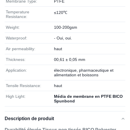
Membrane Type:
PTFE
Temperature
≤120℃
Resistance:
Weight:
100-200gsm
Waterproof:
- Oui, oui.
Air permeability:
haut
Thickness:
00,61 ± 0,05 mm
Application:
électronique, pharmaceutique et
alimentation et boissons
Tensile Resistance:
haut
High Light:
Média de membrane en PTFE BICO
Spunbond
Description de produit
Durabilité élevée Tissus non tissés BICO Polyester