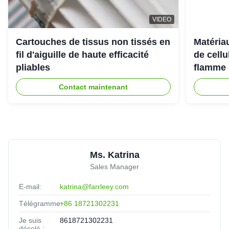
Friendly experts who deliver real solutions.
VIDEO
Cartouches de tissus non tissés en
Matériau
Amanda Wilson
★★★★★
★★★★★
A
fil d'aiguille de haute efficacité
de cell
United States
May 30.2025
pliables
flamme 
Solved our dust challenge with a tailored solution.
Contact maintenant
Ms. Katrina
Sales Manager
E-mail:
katrina@farrleey.com
Télégramme:
+86 18721302231
Je suis
8618721302231
désolé.: