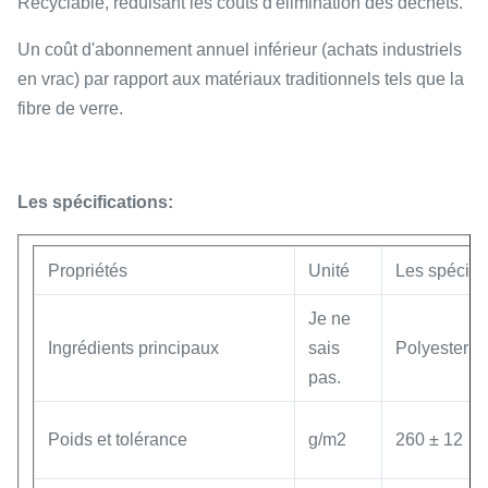
Recyclable, réduisant les coûts d'élimination des déchets.
Un coût d'abonnement annuel inférieur (achats industriels
en vrac) par rapport aux matériaux traditionnels tels que la
fibre de verre.
Les spécifications:
Propriétés
Unité
Les spécific
Je ne
Ingrédients principaux
sais
Polyester
pas.
Poids et tolérance
g/m2
260 ± 12