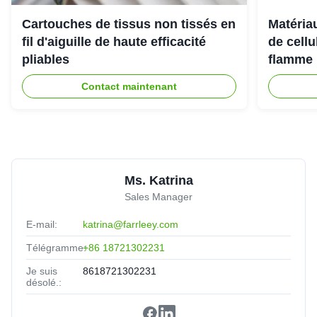
Cartouches de tissus non tissés en
Matériau
Alberto
★★★★★
★★★★★
A
fil d'aiguille de haute efficacité
de cell
Mexico
Oct 8.2025
pliables
flamme 
Excellent quality, best service
Contact maintenant
Ms. Katrina
Sales Manager
E-mail:
katrina@farrleey.com
Télégramme:
+86 18721302231
Je suis
8618721302231
désolé.: