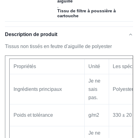
aiguille
,
Tissu de filtre à poussière à
cartouche
Description de produit
Tissus non tissés en feutre d'aiguille de polyester
Propriétés
Unité
Les spécifi
Je ne
Ingrédients principaux
sais
Polyester
pas.
Poids et tolérance
g/m2
330 ± 20
Je ne