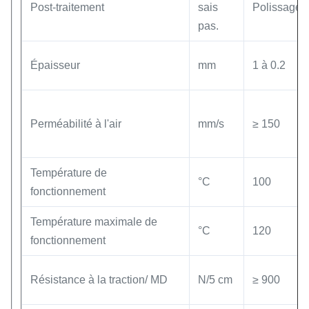
Post-traitement
sais
Polissage 
pas.
Épaisseur
mm
1 à 0.2
Perméabilité à l'air
mm/s
≥ 150
Température de
°C
100
fonctionnement
Température maximale de
°C
120
fonctionnement
Résistance à la traction/ MD
N/5 cm
≥ 900