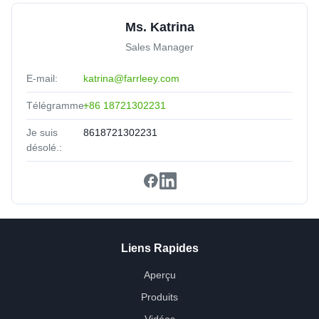
Ms. Katrina
Sales Manager
E-mail:
katrina@farrleey.com
Télégramme:
+86 18721302231
Je suis
8618721302231
désolé.:
Liens Rapides
Aperçu
Produits
Vidéos