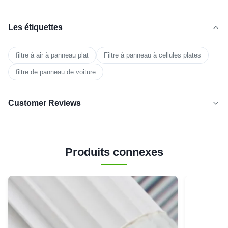
Les étiquettes
filtre à air à panneau plat
Filtre à panneau à cellules plates
filtre de panneau de voiture
Customer Reviews
5.0
★★★★★
★★★★★
Basé sur 50 critiques récemment
Produits connexes
cinq
100%
étoiles
4 étoiles
0
3 étoiles
0
2 étoiles
0
1 étoile
0