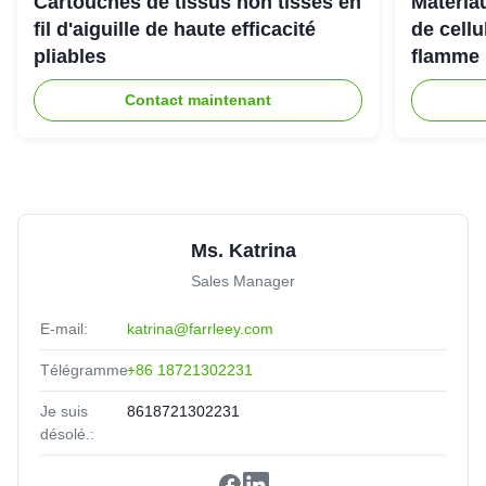
Cartouches de tissus non tissés en
Matériau
fil d'aiguille de haute efficacité
de cell
Daniel Harris
★★★★★
★★★★★
D
pliables
flamme 
France
Jan 8.2025
Contact maintenant
Professional team, smooth process from start to finish.
Ms. Katrina
Sales Manager
E-mail:
katrina@farrleey.com
Télégramme:
+86 18721302231
Je suis
8618721302231
désolé.: