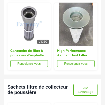
Plants
Operating Temperature
for Asphalt Plants
VIDÉO
Cartouche de filtre à
High Performance
poussière d'asphalte à
Asphalt Dust Filter
impulsion longue et à
Cartridge with ≥99.9%
Renseignez-vous
Renseignez-vous
haute efficacité facile à
Filtration Efficiency
entretenir
and 120℃ Operating
Temperature
Sachets filtre de collecteur
Vue
de poussière
davantage