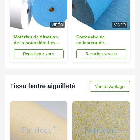
VIDÉO
VIDÉO
Matériau de filtration
Cartouche de
de la poussière Les
collecteur de
fibres de nanofibres de
poussière recouverte
Renseignez-vous
Renseignez-vous
cellulose avec
de nanofibres à haut
retardateur de flamme
rendement Filtre pour
pour la production
l'entrée d'air des
d'aluminium
turbines à gaz
Tissu feutre aiguilleté
Vue davantage