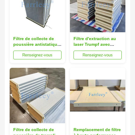
Filtre de collecte de
Filtre d'extraction au
poussière antistatique
laser Trumpf avec
à 99,95% d'efficacité et
99,95% d'efficacité,
Renseignez-vous
Renseignez-vous
technologie de
revêtu de téflon pour
filtration de surface
une durabilité et des
pour la découpe laser
broches de guidage
brevetées pour une
installation facile
Filtre de collecte de
Remplacement de filtre