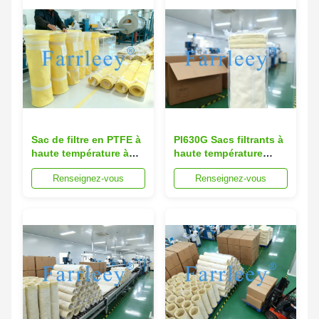
Sac de filtre en PTFE à
PI630G Sacs filtrants à
haute température à
haute température
polyimide pour la
pour les capteurs de
Renseignez-vous
Renseignez-vous
collecte de poussière
poussière résistant à
avec une résistance
un fonctionnement
continue à 250°C et à
continu à 280°C et à
280°C au pic
250°C