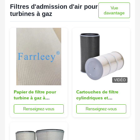
pour la filtration
microns
Filtres d'admission d'air pour
chimique
personnalisées
Vue
turbines à gaz
davantage
VIDÉO
Papier de filtre pour
Cartouches de filtre
turbine à gaz à
cylindriques et
membrane en PTFE à
coniques pour les
Renseignez-vous
Renseignez-vous
haute résistance à
systèmes de filtration
l'humidité avec
de l'air des turbines à
polyester ondulé et
gaz
efficacité de filtration
E10 à H13