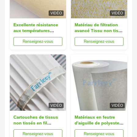
VIDÉO
VIDÉO
Excellente résistance
Matériau de filtration
aux températures
avancé Tissu non tissé
élevées PPS collecteur
d'aramide pour la
Renseignez-vous
Renseignez-vous
de poussière Filtre
filtration des
cartouche Filtrage
poussières des fours à
médias
ciment
VIDÉO
VIDÉO
Cartouches de tissus
Matériaux en feutre
non tissés en fil
d'aiguille de polyester
d'aiguille de haute
à haute résistance
Renseignez-vous
Renseignez-vous
efficacité pliables
mécanique avec