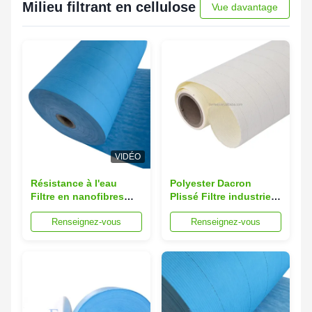
Milieu filtrant en cellulose
Vue davantage
VIDÉO
Résistance à l'eau
Polyester Dacron
Filtre en nanofibres
Plissé Filtre industriel
Tissu de cellulose
en rouleau de tissu
Renseignez-vous
Renseignez-vous
Polyester Matériau de
filtre