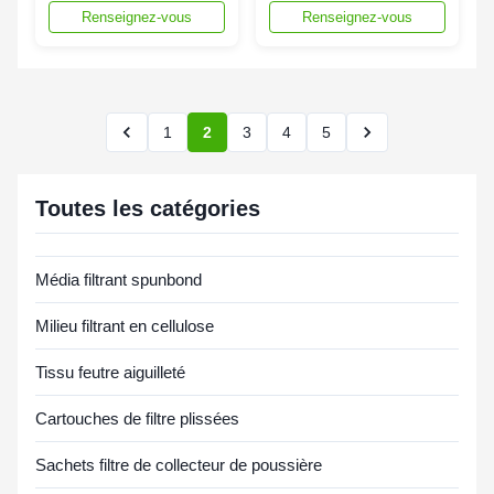
Renseignez-vous
Renseignez-vous
panneaux : Filtration à
Cartridge with Metal
99,9 % · 40 %
End Caps and 1 Year
d'économies d'énergie
Warranty
· Conception compacte
1
2
3
4
5
Toutes les catégories
Média filtrant spunbond
Milieu filtrant en cellulose
Tissu feutre aiguilleté
Cartouches de filtre plissées
Sachets filtre de collecteur de poussière