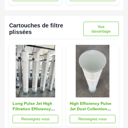
traitement par
membrane en PTFE
pour filtre à aspiration
de poussière
Cartouches de filtre
Vue
plissées
davantage
Long Pulse Jet High
High Efficiency Pulse
Filtration Efficiency
Jet Dust Collection
PTFE-coated Polyester
Filter Cartridge with
Renseignez-vous
Renseignez-vous
Industrial Filter
≥99.9% Filtration
Cartridge for Asphalt
Efficiency and 120℃