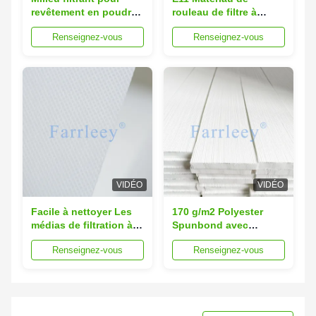
revêtement en poudre
rouleau de filtre à
avec membrane PTFE,
membrane PTFE
Renseignez-vous
Renseignez-vous
protection statique et
résistant à la chaleur à
efficacité de filtration
120 °C pour les
F9
systèmes de
revêtement en poudre
VIDÉO
VIDÉO
Facile à nettoyer Les
170 g/m2 Polyester
médias de filtration à
Spunbond avec
membrane en polyester
membrane PTFE pour
Renseignez-vous
Renseignez-vous
à liaison spongiale à
collecteur de
haute efficacité de
poussière industriel
filtration