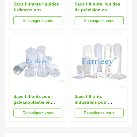
Sacs filtrants liquides
Sacs filtrants liquides
à dimensions
de précision en
personnalisables avec
silicone de qualité
Renseignez-vous
Renseignez-vous
PP chimiquement
alimentaire, sans huile,
résistant et coutures
pour boissons et
soudées à chaud pour
produits laitiers
la filtration industrielle
Sacs filtrants pour
Sacs filtrants
galvanoplastie en
industriels pour
polypropylène,
liquides avec soudure
Renseignez-vous
Renseignez-vous
fabrication sans huile
à l'arc sous argon de
de silicone et anneau
précision, fabrication
en acier inoxydable
sans huile de silicone
soudé avec précision
et classifications de